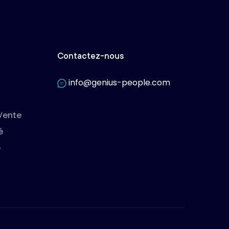
Contactez-nous
info@genius-people.com
Vente
é
e