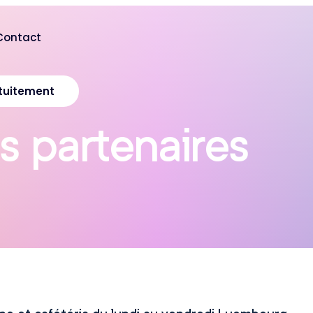
Contact
tuitement
s
p
a
r
t
e
n
a
i
r
e
s