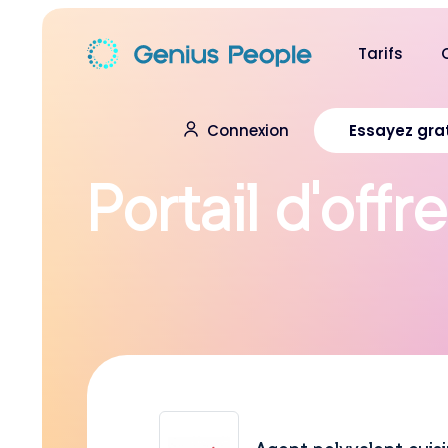
Tarifs
Connexion
Essayez gra
P
o
r
t
a
i
l
d
’
o
f
f
r
e