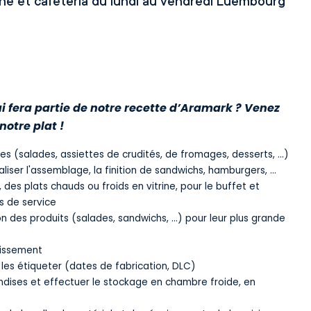
ine et cafétéria du lundi au vendredi Luembourg
i fera partie de notre recette d’Aramark ? Venez
otre plat !
es (salades, assiettes de crudités, de fromages, desserts, ...)
liser l'assemblage, la finition de sandwichs, hamburgers, ...
 des plats chauds ou froids en vitrine, pour le buffet et
s de service
on des produits (salades, sandwichs, ...) pour leur plus grande
aissement
, les étiqueter (dates de fabrication, DLC)
dises et effectuer le stockage en chambre froide, en