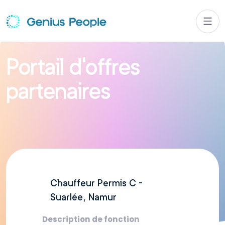
P
o
r
t
a
i
l
d
’
o
f
f
r
e
s
p
a
r
t
e
n
a
i
r
e
s
Chauffeur Permis C -
Suarlée, Namur
Description de fonction