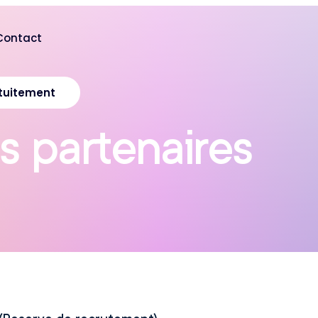
Contact
tuitement
s
p
a
r
t
e
n
a
i
r
e
s