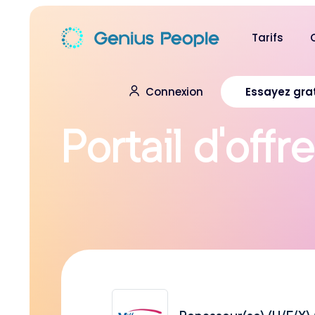
Tarifs
Connexion
Essayez gra
P
o
r
t
a
i
l
d
’
o
f
f
r
e