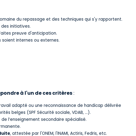
maine du repassage et des techniques qui s'y rapportent.
es initiatives.
faites preuve d'anticipation.
s soient internes ou externes.
pondre à l'un de ces critères
:
ravail adapté ou une reconnaissance de handicap délivrée
orités belges (SPF Sécurité sociale, VDAB, …).
n de l’enseignement secondaire spécialisé.
ermanente.
duite
, attestée par l'ONEM, l'INAMI, Actiris, Fedris, etc.