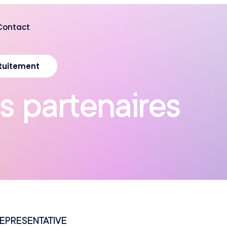
Contact
tuitement
s
p
a
r
t
e
n
a
i
r
e
s
EPRESENTATIVE