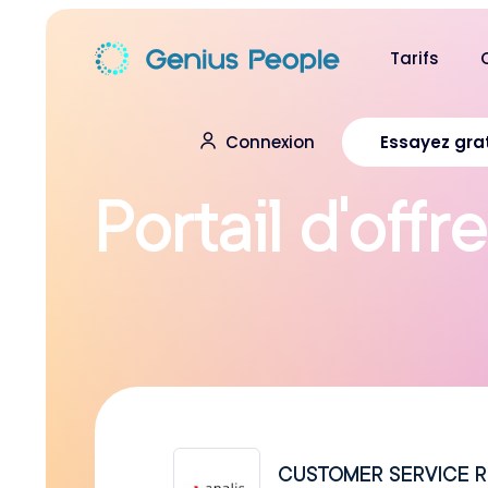
Tarifs
Connexion
Essayez gra
P
o
r
t
a
i
l
d
’
o
f
f
r
e
CUSTOMER SERVICE R