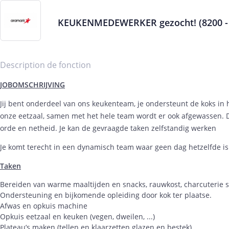
KEUKENMEDEWERKER gezocht! (8200 -
Description de fonction
JOBOMSCHRIJVING
Jij bent onderdeel van ons keukenteam, je ondersteunt de koks in
onze eetzaal, samen met het hele team wordt er ook afgewassen. D
orde en netheid. Je kan de gevraagde taken zelfstandig werken
Je komt terecht in een dynamisch team waar geen dag hetzelfde is 
Taken
Bereiden van warme maaltijden en snacks, rauwkost, charcuterie s
Ondersteuning en bijkomende opleiding door kok ter plaatse.
Afwas en opkuis machine
Opkuis eetzaal en keuken (vegen, dweilen, ...)
Plateau’s maken (tellen en klaarzetten glazen en bestek)