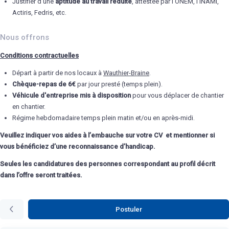
Justifier d'une
aptitude au travail réduite
, attestée par l'ONEM, l'INAMI,
Actiris, Fedris, etc.
Nous offrons
Conditions contractuelles
Départ à partir de nos locaux à
Wauthier-Braine
.
Chèque-repas de 6€
par jour presté (temps plein).
Véhicule d'entreprise mis à disposition
pour vous déplacer de chantier
en chantier​​​.
Régime hebdomadaire temps plein matin et/ou en après-midi.
Veuillez indiquer vos aides à l’embauche sur votre CV et mentionner si
vous bénéficiez d’une reconnaissance d’handicap.
Seules les candidatures des personnes correspondant au profil décrit
dans l’offre seront traitées.
Postuler