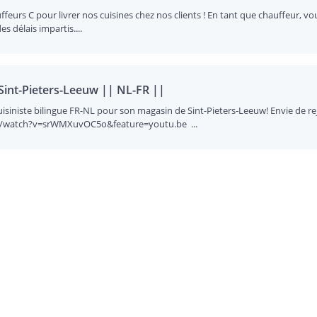
eurs C pour livrer nos cuisines chez nos clients ! En tant que chauffeur, vo
s délais impartis....
- Sint-Pieters-Leeuw || NL-FR ||
 cuisiniste bilingue FR-NL pour son magasin de Sint-Pieters-Leeuw! Envie de
com/watch?v=srWMXuvOC5o&feature=youtu.be ...