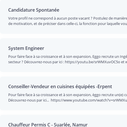
Candidature Spontanée
Votre profil ne correspond à aucun poste vacant ? Postulez de manière s
de motivation, et de préciser dans celle-ci, la fonction pour laquelle vou
System Engineer
Pour faire face à sa croissance et à son expansion, Eggo recrute un I
secteur ? Découvrez-nous par ici : https://youtu.be/srWMXuvOC5o et w
Conseiller-Vendeur en cuisines équipées -Erpent
Pour faire face à sa croissance et à son expansion, èggo recrute un(e)
Découvrez-nous par ici... https://www.youtube.com/watch?v=srWMXu
Chauffeur Permis C - Suarlée, Namur